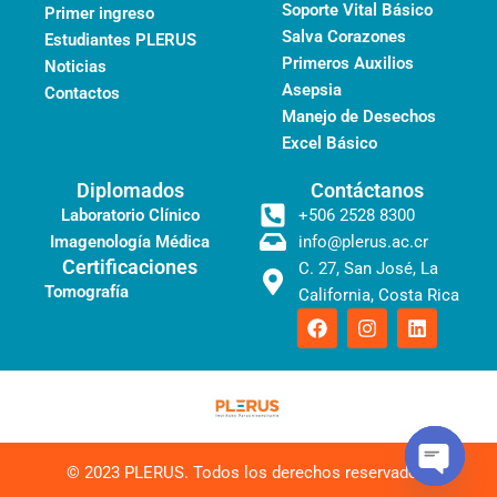
Soporte Vital Básico
Primer ingreso
Salva Corazones
Estudiantes PLERUS
Primeros Auxilios
Noticias
Asepsia
Contactos
Manejo de Desechos
Excel Básico
Diplomados
Contáctanos
Laboratorio Clínico
+506 2528 8300
Imagenología Médica
info@plerus.ac.cr
Certificaciones
C. 27, San José, La
Tomografía
California, Costa Rica
F
I
L
a
n
i
c
s
n
e
t
k
b
a
e
o
g
d
o
r
i
k
a
n
© 2023 PLERUS.
Todos los derechos reservados.
m
Open
chaty