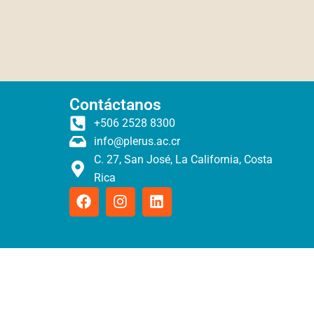
Contáctanos
+506 2528 8300
info@plerus.ac.cr
C. 27, San José, La California, Costa
Rica
F
I
L
a
n
i
c
s
n
e
t
k
b
a
e
o
g
d
o
r
i
k
a
n
m