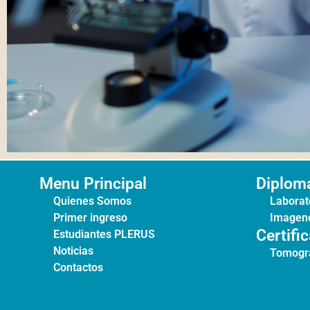
Menu Principal
Diplom
Quienes Somos
Laborato
Primer ingreso
Imageno
Certifi
Estudiantes PLERUS
Noticias
Tomogr
Contactos