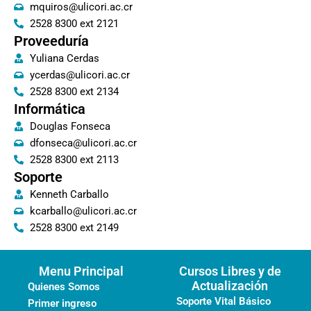
mquiros@ulicori.ac.cr
2528 8300 ext 2121
Proveeduría
Yuliana Cerdas
ycerdas@ulicori.ac.cr
2528 8300 ext 2134
Informática
Douglas Fonseca
dfonseca@ulicori.ac.cr
2528 8300 ext 2113
Soporte
Kenneth Carballo
kcarballo@ulicori.ac.cr
2528 8300 ext 2149
Menu Principal
Cursos Libres y de
Actualización
Quienes Somos
Soporte Vital Básico
Primer ingreso