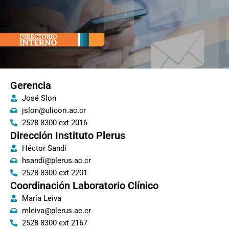
Omitir
e
ir
al
contenido
Gerencia
José Slon
jslon@ulicori.ac.cr
2528 8300 ext 2016
Dirección Instituto Plerus
Héctor Sandí
hsandí@plerus.ac.cr
2528 8300 ext 2201
Coordinación Laboratorio Clínico
María Leiva
mleiva@plerus.ac.cr
2528 8300 ext 2167