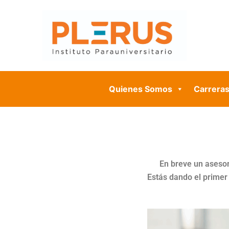
Omitir
e
ir
al
contenido
Quienes Somos
Carrera
En breve un asesor
Estás dando el primer 